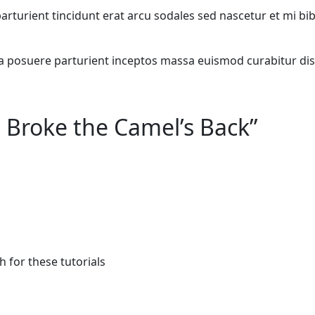
 parturient tincidunt erat arcu sodales sed nascetur et m
lia posuere parturient inceptos massa euismod curabitur di
 Broke the Camel’s Back
”
h for these tutorials