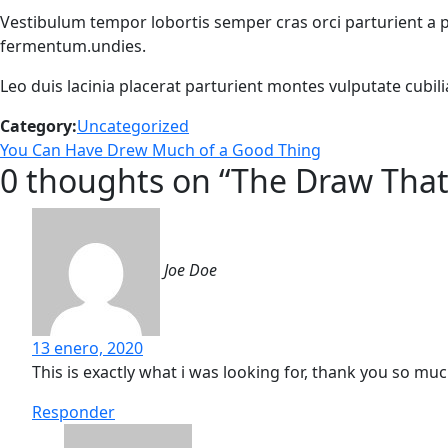
Vestibulum tempor lobortis semper cras orci parturient a
fermentum.undies.
Leo duis lacinia placerat parturient montes vulputate cubi
Category:
Uncategorized
Navegación
Previous
You Can Have Drew Much of a Good Thing
0 thoughts on “
The Draw That
post:
de
entradas
Joe Doe
13 enero, 2020
This is exactly what i was looking for, thank you so muc
Responder