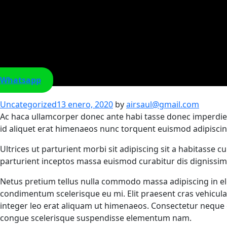
Whatsapp
Categories
Uncategorized
13 enero, 2020
by
airsaul@gmail.com
Ac haca ullamcorper donec ante habi tasse donec imperdiet
id aliquet erat himenaeos nunc torquent euismod adipiscing
Ultrices ut parturient morbi sit adipiscing sit a habitasse 
parturient inceptos massa euismod curabitur dis dignissi
Netus pretium tellus nulla commodo massa adipiscing in e
condimentum scelerisque eu mi. Elit praesent cras vehicul
integer leo erat aliquam ut himenaeos. Consectetur neque
congue scelerisque suspendisse elementum nam.