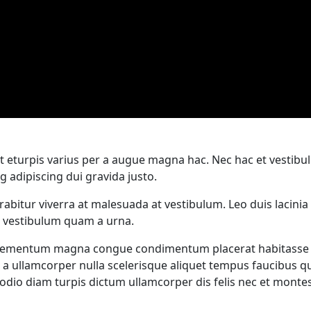
 eturpis varius per a augue magna hac. Nec hac et vestibul
 adipiscing dui gravida justo.
curabitur viverra at malesuada at vestibulum. Leo duis lacin
m vestibulum quam a urna.
lementum magna congue condimentum placerat habitasse pot
a a ullamcorper nulla scelerisque aliquet tempus faucibus
 odio diam turpis dictum ullamcorper dis felis nec et mon