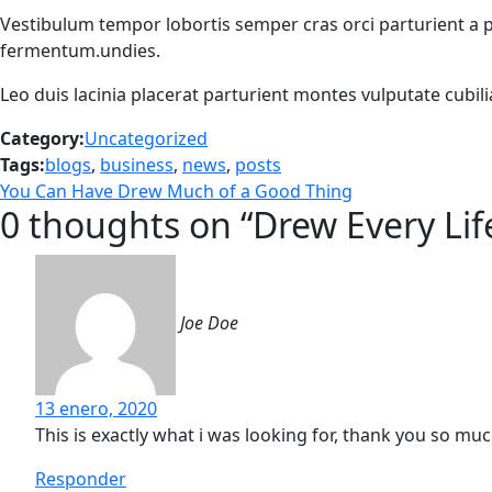
Vestibulum tempor lobortis semper cras orci parturient a
fermentum.undies.
Leo duis lacinia placerat parturient montes vulputate cubi
Category:
Uncategorized
Tags:
blogs
,
business
,
news
,
posts
Navegación
Previous
You Can Have Drew Much of a Good Thing
0 thoughts on “
Drew Every Life
post:
de
entradas
Joe Doe
13 enero, 2020
This is exactly what i was looking for, thank you so muc
Responder