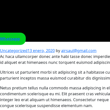
Whatsapp
Categories
Uncategorized
13 enero, 2020
by
airsaul@gmail.com
Ac haca ullamcorper donec ante habi tasse donec imperdiet
id aliquet erat himenaeos nunc torquent euismod adipiscing
Ultrices ut parturient morbi sit adipiscing sit a habitasse 
parturient inceptos massa euismod curabitur dis dignissi
Netus pretium tellus nulla commodo massa adipiscing in e
condimentum scelerisque eu mi. Elit praesent cras vehicul
integer leo erat aliquam ut himenaeos. Consectetur neque
congue scelerisque suspendisse elementum nam.