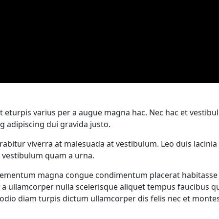
 eturpis varius per a augue magna hac. Nec hac et vestibul
 adipiscing dui gravida justo.
curabitur viverra at malesuada at vestibulum. Leo duis lacin
m vestibulum quam a urna.
lementum magna congue condimentum placerat habitasse pot
a a ullamcorper nulla scelerisque aliquet tempus faucibus
 odio diam turpis dictum ullamcorper dis felis nec et mon