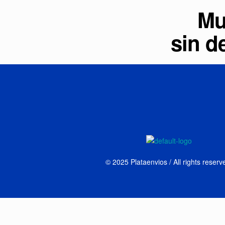
Mu
sin d
©
2025
Plataenvios / All rights reserv